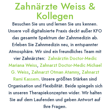
Zahnärzte Weiss &
Ihre Zahnärzte in Karlsruhe
Kollegen
Besuchen Sie uns und lernen Sie uns kennen.
Wir freuen uns auf
Unsere voll digitalisierte Praxis deckt außer KFO
Sie!
das gesamte Spektrum der Zahnmedizin ab.
Erleben Sie Zahnmedizin neu, in entspannter
Atmosphäre. Wir sind ein freundliches Team mit
vier Zahnärzten:
Zahnärztin Doctor-Medic
Online-Termine
Mariana Weiss
,
Zahnarzt Doctor-Medic Michael
G. Weiss
,
Zahnarzt Otman Atamny
,
Zahnarzt
Rami Kassem
. Unsere größten Stärken sind
Organisation und Flexibilität. Beide spiegeln sich
in unseren Therapiekonzepten wider. Wir halten
Sie auf dem Laufenden und geben Antwort auf
Ihre Fragen.