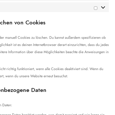
schen von Cookies
er manuell Cookies zu löschen. Du kannst außerdem spezifizieren ob
lichkeit ist es deinen Internetbrowser derart einzurichten, dass du jedes
weitere Information über diese Möglichkeiten beachte die Anweisungen in
ht richtig funktioniert, wenn alle Cookies deaktiviert sind. Wenn du
ert, wenn du unsere Website erneut besuchst.
nenbezogene Daten
n Daten:
ogenen Daten benötigt werden, was damit passiert und wie lange sie