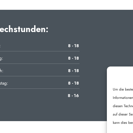
echstunden:
:
8 - 18
g:
8 - 18
h:
8 - 18
tag:
8 - 18
Um die beste
8 - 16
Informatione
diesen Techn
auf dieser S
kann dies be