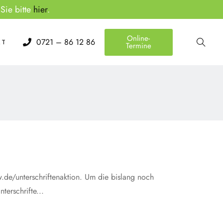
Sie bitte
hier
.
Online-
0721 – 86 12 86
KT
Termine
.de/unterschriftenaktion. Um die bislang noch
erschrifte...