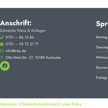
Anschrift:
Spr
Zahnärzte Weiss & Kollegen
0721 – 86 12 86
Montag
0721 – 95 75 21 71
Diensta
info@z-ka.de
Otto-Wels-Str. 27, 76189 Karlsruhe
Mittwoc
Donners
Freitag:
Impressum
|
Datenschutzerklärung
|
Cookie Policy