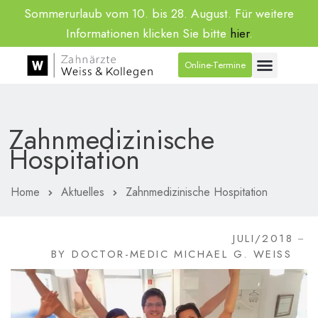
Sommerurlaub vom 10. bis 28. August. Für weitere
Informationen klicken Sie bitte
hier
.
Online-Termine
Zahnmedizinische
Hospitation
Home
Aktuelles
Zahnmedizinische Hospitation
JULI/2018
BY
DOCTOR-MEDIC MICHAEL G. WEISS